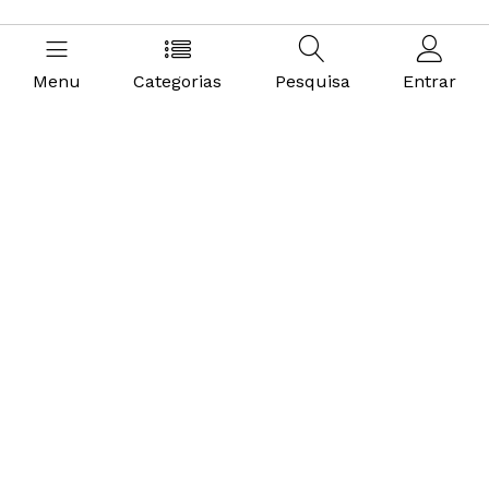
Menu
Categorias
Pesquisa
Entrar
EQUIPAMENTOS HIDRAÚLICOS
Tecnologias
Ferramentas e Construção
Materiais De Construção
Pisos E Revestimentos
Acabamentos
Portas E Janelas
Pinturas E Acessórios