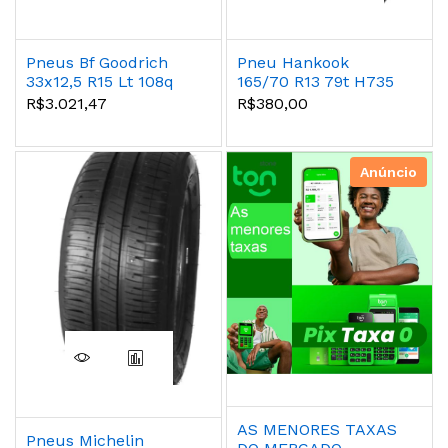
Pneus Bf Goodrich
Pneu Hankook
33x12,5 R15 Lt 108q
165/70 R13 79t H735
Tl Mud Terrain T/a
R$3.021,47
R$380,00
Km3 Lrc
Anúncio
AS MENORES TAXAS
Pneus Michelin