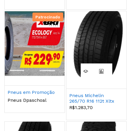
Patrocinado
Pneus em Promoção
Pneus Michelin
Pneus Dpaschoal
265/70 R16 112t Xltx
A/s
R$1.283,70