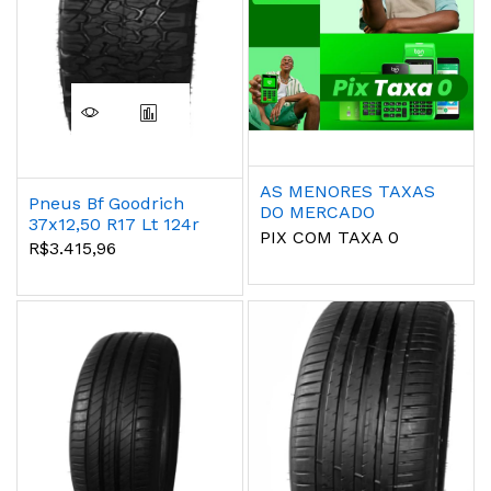
AS MENORES TAXAS
Pneus Bf Goodrich
DO MERCADO
37x12,50 R17 Lt 124r
PIX COM TAXA 0
All Terrain Ko2
R$3.415,96