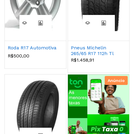
Roda R17 Automotiva
Pneus Michelin
265/65 R17 112h Tl
R$500,00
Ltx Force
R$1.458,91
Anúncio