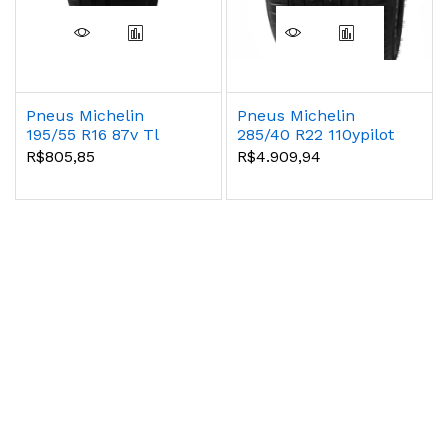
Pneus Michelin
Pneus Michelin
195/55 R16 87v Tl
285/40 R22 110ypilot
Primacy 4 Mi
Sport 4 Suv
R$805,85
R$4.909,94