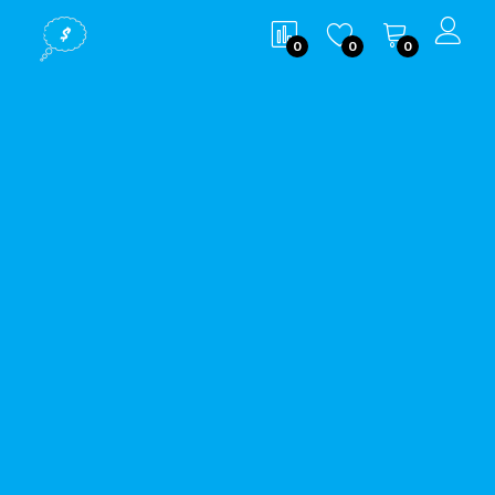
0
0
0