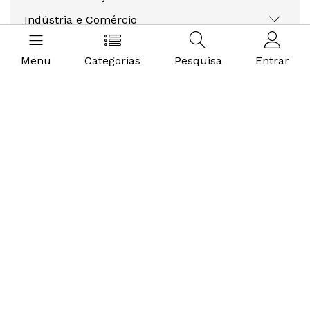
Indústria e Comércio
Bebês e Mamães
Menu
Categorias
Pesquisa
Entrar
Papelaria e Escritório
ORDENAR POR:
CONDIÇÃO
NOVO