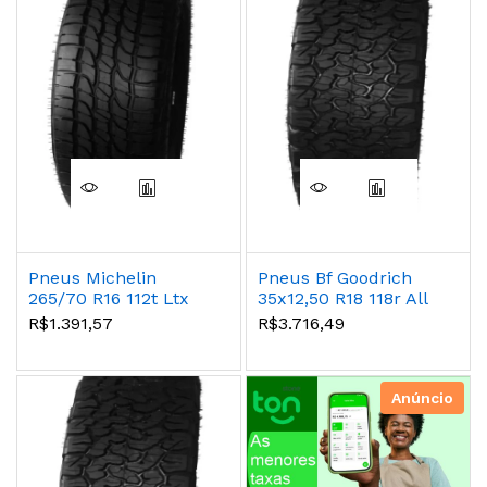
Pneus Michelin
Pneus Bf Goodrich
265/70 R16 112t Ltx
35x12,50 R18 118r All
Force Tl/mi
Terrain T/a Ko2
R$1.391,57
R$3.716,49
Anúncio