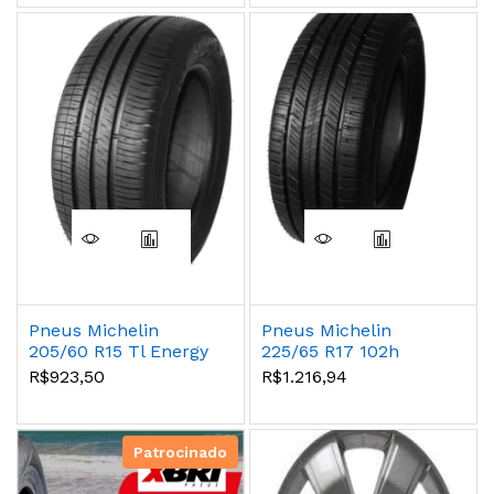
Pneus Michelin
Pneus Michelin
205/60 R15 Tl Energy
225/65 R17 102h
Xm2
Tlprimacy Suv Mi
R$923,50
R$1.216,94
Patrocinado