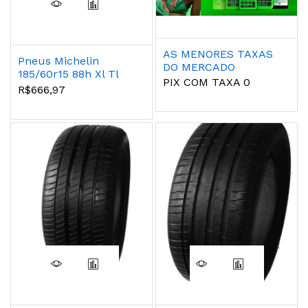
AS MENORES TAXAS
Pneus Michelin
DO MERCADO
185/60r15 88h Xl Tl
PIX COM TAXA 0
Primacy 4
R$666,97