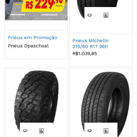
Pneus em Promoção
Pneus Michelin
Pneus Dpaschoal
215/60 R17 96h
Primacy 4
R$1.039,85