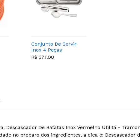
Conjunto De Servir
Inox 4 Peças
Cosmos -
R$ 371,00
Tramontina
s
a: Descascador De Batatas Inox Vermelho Utilitá - Tramon
cidade no preparo dos ingredientes, a dica é: Descascador 