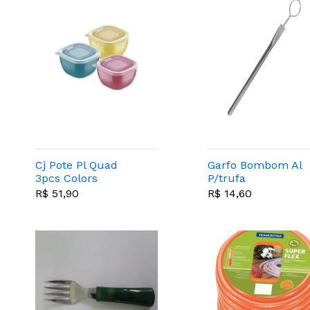
Cj Pote Pl Quad
Garfo Bombom Al
3pcs Colors
P/trufa
Polipropileno
R$ 51,90
R$ 14,60