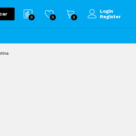
Login
car
Register
0
0
0
tina