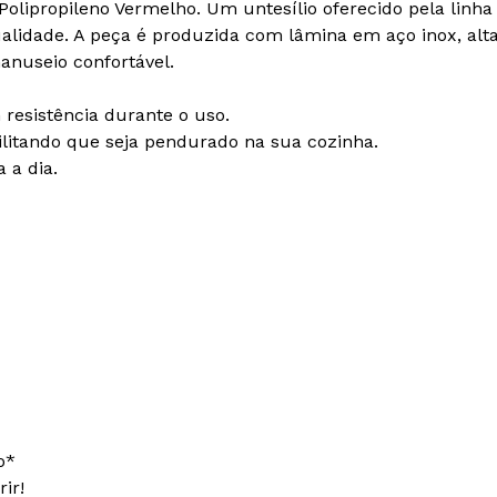
lipropileno Vermelho. Um untesílio oferecido pela linha U
ualidade. A peça é produzida com lâmina em aço inox, al
anuseio confortável.
resistência durante o uso.
bilitando que seja pendurado na sua cozinha.
 a dia.
o*
ir!