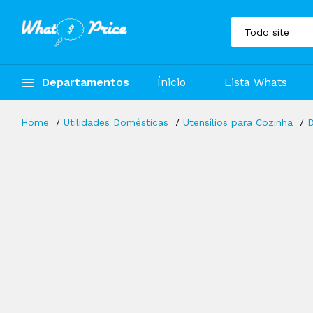
Departamentos
Ínicio
Lista Whats
Home
Utilidades Domésticas
Utensílios para Cozinha
D