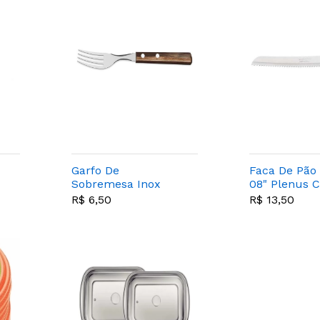
Garfo De
Faca De Pão 
Sobremesa Inox
08" Plenus C
Polywood Tabaco -
Tramontina
R$ 6,50
R$ 13,50
Tramontina