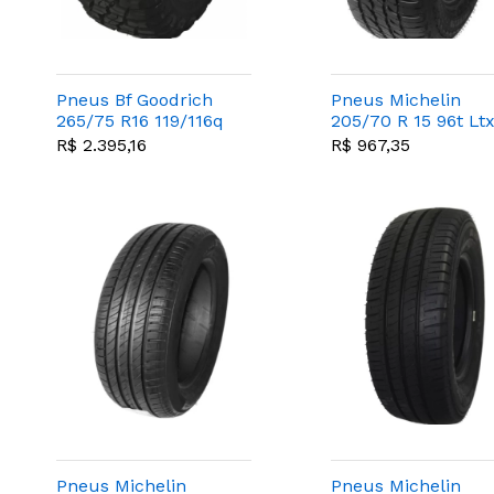
Pneus Bf Goodrich
Pneus Michelin
265/75 R16 119/116q
205/70 R 15 96t Lt
Mud Terrain Km3
Force
R$ 2.395,16
R$ 967,35
Pneus Michelin
Pneus Michelin