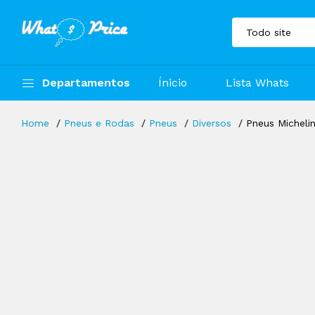
Departamentos
Ínicio
Lista Whats
Home
Pneus e Rodas
Pneus
Diversos
Pneus Micheli