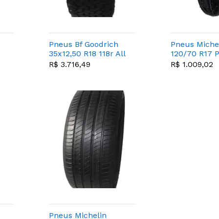
Pneus Bf Goodrich
Pneus Miche
x
35x12,50 R18 118r All
120/70 R17 P
Terrain T/a Ko2
Road 5
R$ 3.716,49
R$ 1.009,02
Pneus Michelin