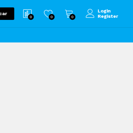
Login
car
Register
0
0
0