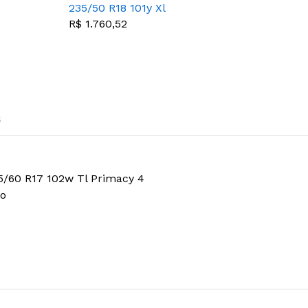
235/50 R18 101y Xl
Tl Primacy 4
R$ 1.760,52
s
5/60 R17 102w Tl Primacy 4
to