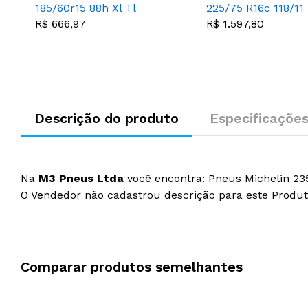
185/60r15 88h Xl Tl
225/75 R16c 118/11
Primacy 4
Agilis Grnx Tl Mi
R$ 666,97
R$ 1.597,80
Descrição do produto
Especificaçõe
Na
M3 Pneus Ltda
você encontra: Pneus Michelin 23
O Vendedor não cadastrou descrição para este Produ
Comparar produtos semelhantes