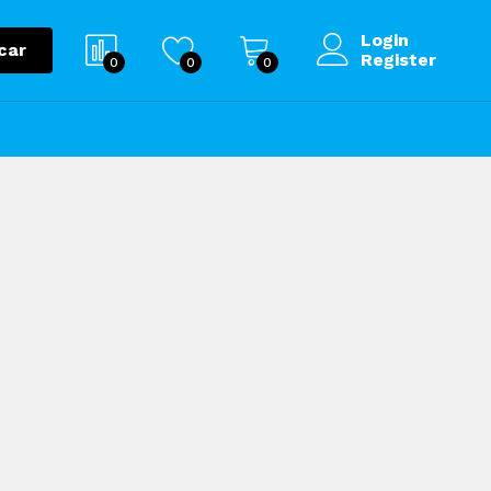
Login
car
Register
0
0
0