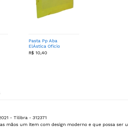
Pasta Pp Aba
ElÁstica Oficio
Vision Amarela -
R$ 10,40
Dac - 301am
s
021 - Tilibra - 312371
r nas mãos um item com design moderno e que possa ser u