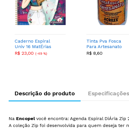
Caderno Espiral
Tinta Pva Fosca
Univ 16 MatÉrias
Para Artesanato
Capa Dura 320fls
100ml Lavanda -
R$ 23,00
R$ 8,60
(-49 %)
Menininhas - Tilibra
Acrilex 587
Descrição do produto
Especificaçõe
Na
Encopel
você encontra: Agenda Espiral DiÁria Zip 2
A coleção Zip foi desenvolvida para quem deseja te