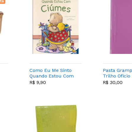
ta
Como Eu Me Sinto
Pasta Gram
Quando Estou Com
Trilho Oficio
CiÚmes - Todo Livro
LilÁs Pacot
R$ 9,90
R$ 30,00
10un - Dac -
li