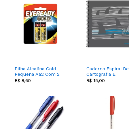
Pilha Alcalina Gold
Caderno Espiral De
Pequena Aa2 Com 2
Cartografia E
Unidades -
Desenho
R$ 8,60
R$ 15,00
Eveready - 11531
Milimetrado Capa
Dura D+ 96 Folhas 
Ti