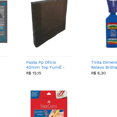
Pasta Pp Oficio
Tinta Dimens
40mm Top FumÊ -
Relevo Brilh
Dac - 304fm
35ml Azul T
R$ 15,15
R$ 6,30
- Acrilex 501
-