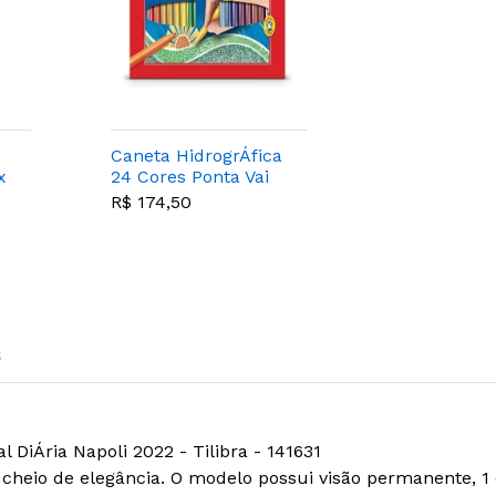
Caneta HidrogrÁfica
x
24 Cores Ponta Vai
E Vem - Pacote
R$ 174,50
Com 6 Unid - Faber
Castell
s
DiÁria Napoli 2022 - Tilibra - 141631
 cheio de elegância. O modelo possui visão permanente, 1 