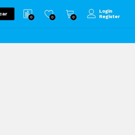
Login
car
Register
0
0
0