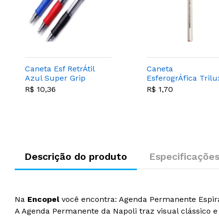
Caneta Esf RetrÁtil
Caneta
Azul Super Grip
EsferogrÁfica Trilu
Ponta MÉdia 1.0mm
Vermelha 1.0mm -
R$ 10,36
R$ 1,70
- Pilot Bpgp-10r-m
Faber Castell -
032/vm
Descrição do produto
Especificaçõe
Na
Encopel
você encontra: Agenda Permanente Espiral 
A Agenda Permanente da Napoli traz visual clássico e