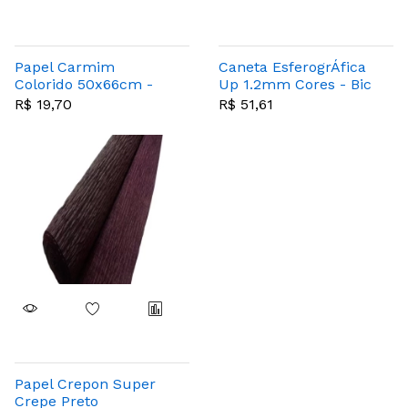
Papel Carmim
Caneta EsferogrÁfica
Colorido 50x66cm -
Up 1.2mm Cores - Bic
Reipel
- Caixa Com 32
R$ 19,70
R$ 51,61
Unidades
Papel Crepon Super
Crepe Preto