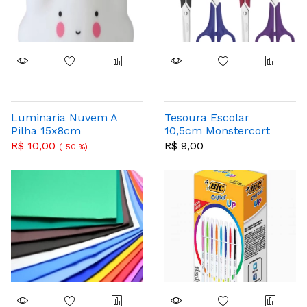
Luminaria Nuvem A
Tesoura Escolar
Pilha 15x8cm
10,5cm Monstercort
Colorido - Tramontina
R$ 10,00
R$ 9,00
(-50 %)
- 25999409