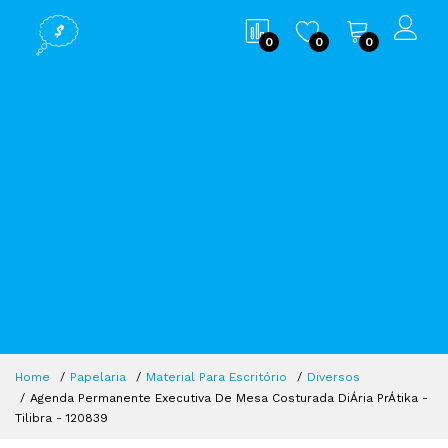
0
0
0
Home
Papelaria
Material Para Escritório
Diversos
Agenda Permanente Executiva De Mesa Costurada DiÁria PrÁtika -
Tilibra - 120839