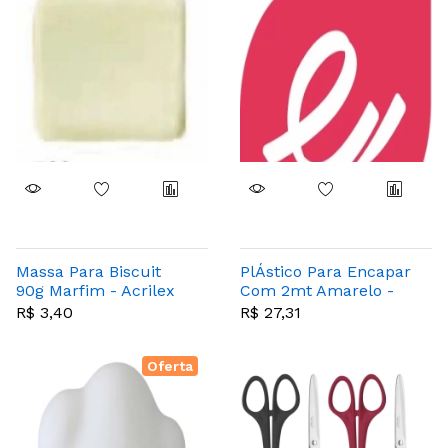
Massa Para Biscuit
PlÁstico Para Encapar
90g Marfim - Acrilex
Com 2mt Amarelo -
529
Pct Com 10 Unidades
R$ 3,40
R$ 27,31
- Dac
Oferta