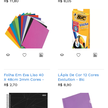
Vessie - Acrilex 353
Gitex - 161
R$ 11,80
R$ 8,05
Folha Em Eva Liso 40
LÁpis De Cor 12 Cores
X 48cm 2mm Cores -
Evolution - Bic
Evarte
R$ 2,70
R$ 8,90