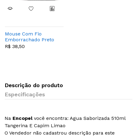
Mouse Com Fio
Emborrachado Preto
Usb - Multilaser -
R$ 38,50
Mo222
Descrição do produto
Especificações
Na
Encopel
você encontra: Agua Saborizada 510ml
Tangerina E Capim Limao
O Vendedor não cadastrou descrição para este