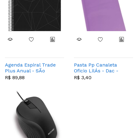
Agenda Espiral Trade
Pasta Pp Canaleta
Plus Anual - SÃo
Oficio LilÁs - Dac -
Domingos
819pp-li
R$ 89,88
R$ 3,40