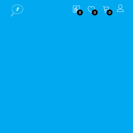
0
0
0