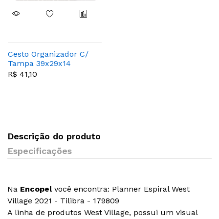
Cesto Organizador C/
Tampa 39x29x14
Quadratta
R$ 41,10
Descrição do produto
Especificações
Na
Encopel
você encontra: Planner Espiral West
Village 2021 - Tilibra - 179809
A linha de produtos West Village, possui um visual