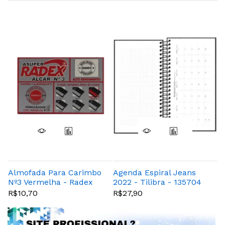
Almofada Para Carimbo
Agenda Espiral Jeans
A
Nº3 Vermelha - Radex
2022 - Tilibra - 135704
E
2
R$10,70
R$27,90
R