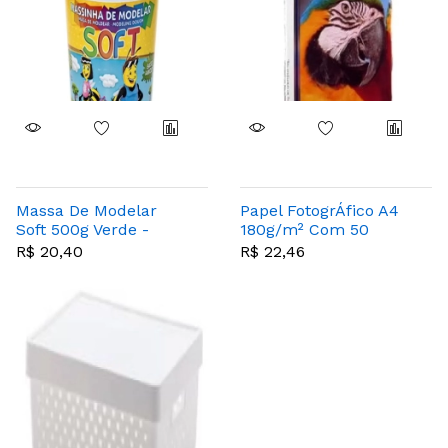
Massa De Modelar
Papel FotogrÁfico A4
Soft 500g Verde -
180g/m² Com 50
Acrilex - 073500101
Folhas - Masterprint
R$ 20,40
R$ 22,46