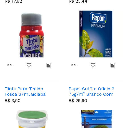
MatÉrias Speed Moto
3m - 2564
R$ 17,82
R$ 23,44
300 Folhas -
Panamericana
Tinta Para Tecido
Papel Sulfite Oficio 2
Fosca 37ml Goiaba
75g/m² Branco Com
Queimada - Acrilex
500 Folhas - Report
R$ 3,50
R$ 29,90
805