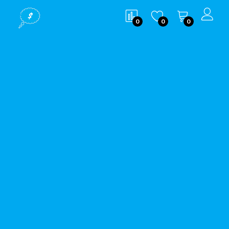
0
0
0