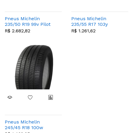
Pneus Michelin
Pneus Michelin
235/50 R19 99v Pilot
235/55 R17 103y
Sport 4 Suv
Primacy4
R$ 2.682,82
R$ 1.261,62
Pneus Michelin
245/45 R18 100w