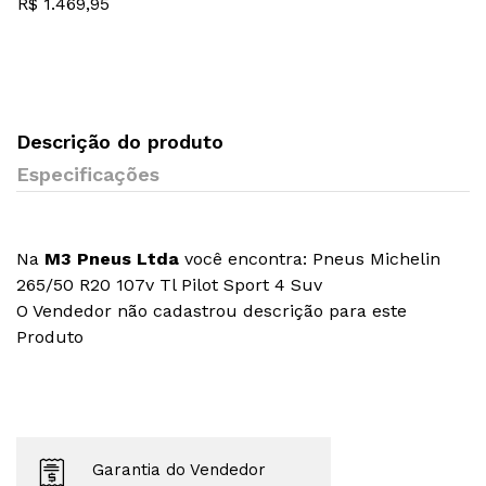
Primacy 4
R$ 1.469,95
Descrição do produto
Especificações
Na
M3 Pneus Ltda
você encontra: Pneus Michelin
265/50 R20 107v Tl Pilot Sport 4 Suv
O Vendedor não cadastrou descrição para este
Produto
Garantia do Vendedor