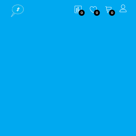
0
0
0